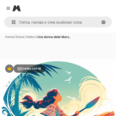
Magnific
Close menu
Cerca 
Home
/
Stock
/
Vettori
/
Una donna delle Mars…
Creata con IA
Premium