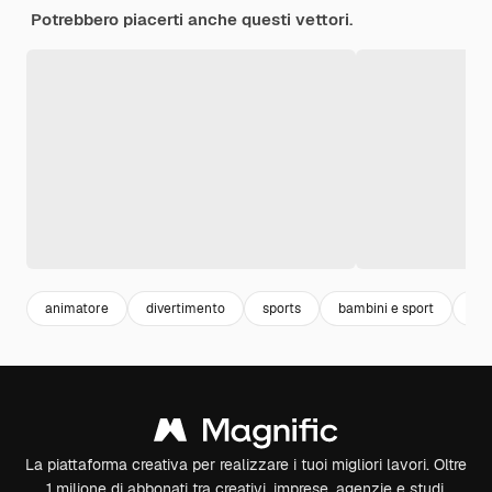
Potrebbero piacerti anche questi vettori.
animatore
divertimento
sports
bambini e sport
atl
La piattaforma creativa per realizzare i tuoi migliori lavori. Oltre
1 milione di abbonati tra creativi, imprese, agenzie e studi.