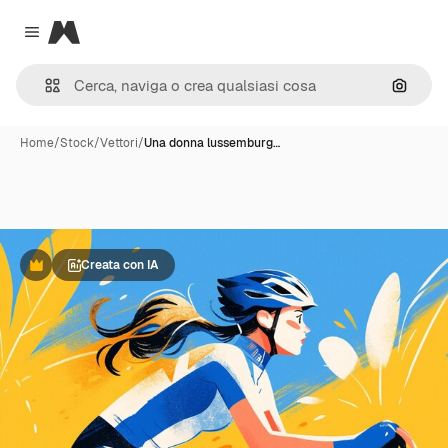
Magnific
Close menu
Cerca 
Home
/
Stock
/
Vettori
/
Una donna lussemburg…
Creata con IA
Premium