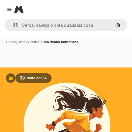
Magnific
Close menu
Cerca 
Home
/
Stock
/
Vettori
/
Una donna namibiana …
Creata con IA
Premium