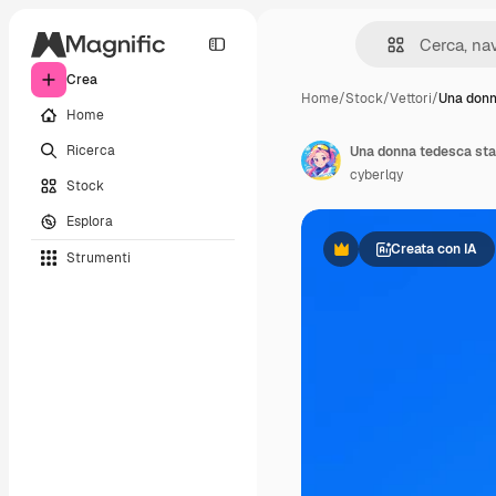
Crea
Home
/
Stock
/
Vettori
/
Una donn
Home
Ricerca
Una donna tedesca sta
cyberlqy
Stock
Esplora
Creata con IA
Strumenti
Premium