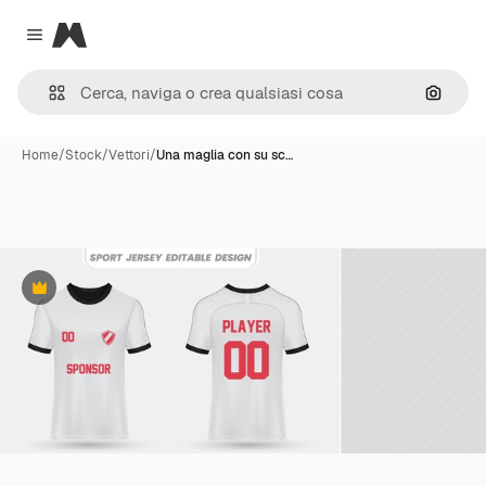
Magnific
Close menu
Cerca 
Home
/
Stock
/
Vettori
/
Una maglia con su sc…
Premium