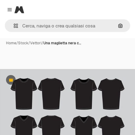
Magnific
Close menu
Cerca 
Home
/
Stock
/
Vettori
/
Una maglietta nera c…
Premium