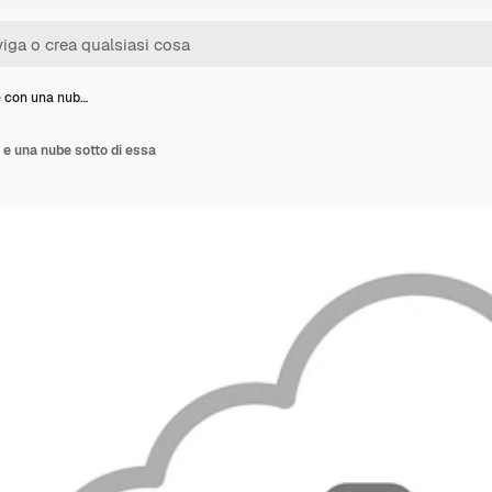
 con una nub…
e una nube sotto di essa