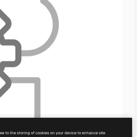
ree to the storing of cookies on your device to enhance site