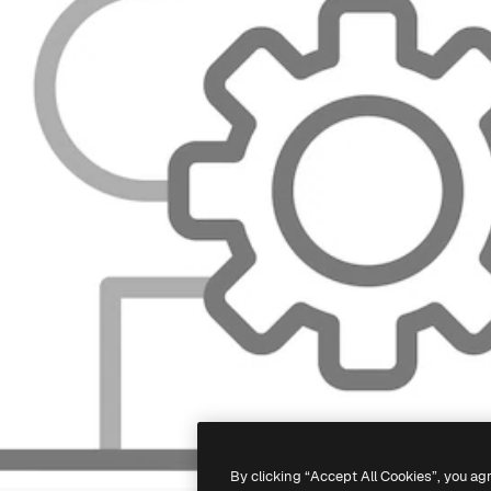
By clicking “Accept All Cookies”, you ag