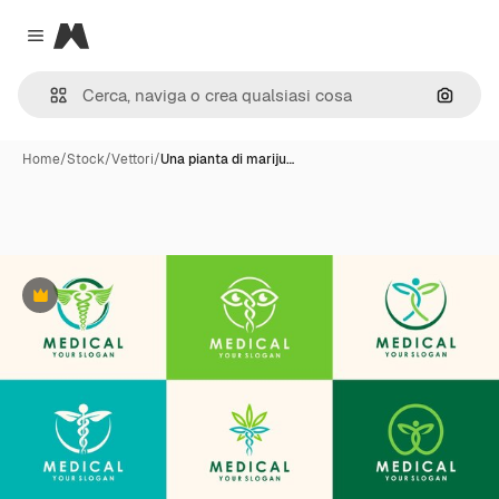
Magnific
Close menu
Cerca 
Home
/
Stock
/
Vettori
/
Una pianta di mariju…
Premium