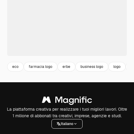
eco
farmacia logo
erbe
business logo
logo
le
La piattaforma creativa per realizzare i tuoi migliori lavori. Oltre
1 milione di abbonati tra creativi, imprese, agenzie e studi.
Italiano