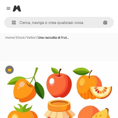
Magnific
Close menu
Cerca 
Home
/
Stock
/
Vettori
/
Una raccolta di frut…
Premium