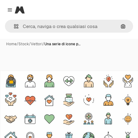
Magnific
Close menu
Cerca 
Home
/
Stock
/
Vettori
/
Una serie di icone p…
Premium