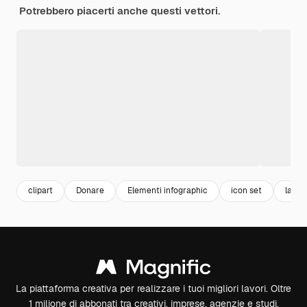
Potrebbero piacerti anche questi vettori.
clipart
Donare
Elementi infographic
icon set
la car
La piattaforma creativa per realizzare i tuoi migliori lavori. Oltre
1 milione di abbonati tra creativi, imprese, agenzie e studi.