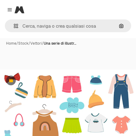
Magnific
Close menu
Cerca 
Home
/
Stock
/
Vettori
/
Una serie di illustr…
Premium