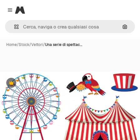
Magnific
Close menu
Cerca 
Home
/
Stock
/
Vettori
/
Una serie di spettac…
Premium