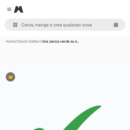
Magnific
Close menu
Cerca 
Home
/
Stock
/
Vettori
/
Una zecca verde su s…
Premium