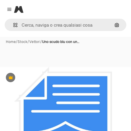
Magnific
Close menu
Cerca 
Home
/
Stock
/
Vettori
/
Uno scudo blu con un…
Premium