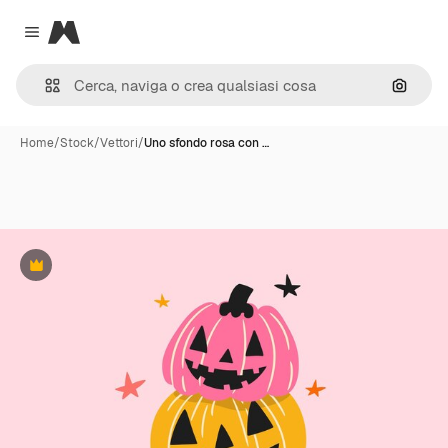
Magnific
Close menu
Cerca 
Home
/
Stock
/
Vettori
/
Uno sfondo rosa con …
Premium