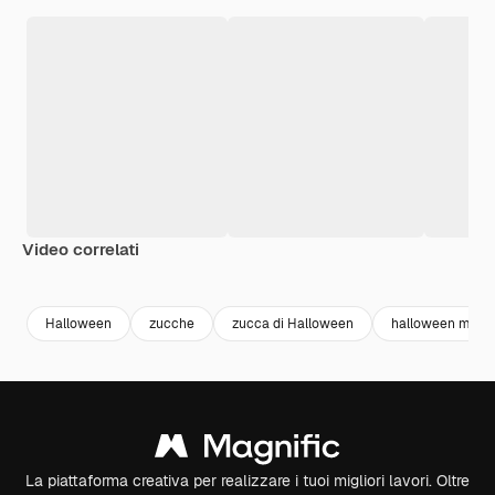
Video correlati
Premium
Premium
Premium
Premium
Halloween
zucche
zucca di Halloween
halloween model
La piattaforma creativa per realizzare i tuoi migliori lavori. Oltre