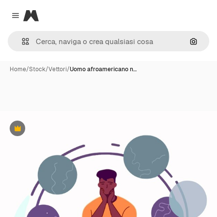
Magnific
Close menu
Cerca 
Home
/
Stock
/
Vettori
/
Uomo afroamericano n…
Premium