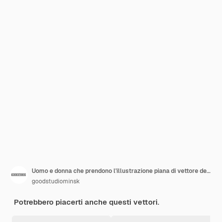
Uomo e donna che prendono l'illustrazione piana di vettore del selfie. Fidanzato e fidanzata in data. Ragazzo alla moda che tiene il personaggio dei cartoni animati dello smartphone su priorità bassa bianca. Coppia romantica, amici a piedi.
goodstudiominsk
Potrebbero piacerti anche questi vettori.