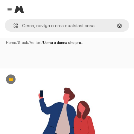
Magnific
Close menu
Cerca 
Home
/
Stock
/
Vettori
/
Uomo e donna che pre…
Premium