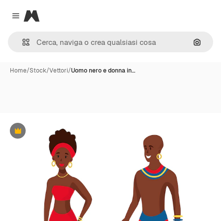
Magnific
Close menu
Cerca 
Home
/
Stock
/
Vettori
/
Uomo nero e donna in…
Premium