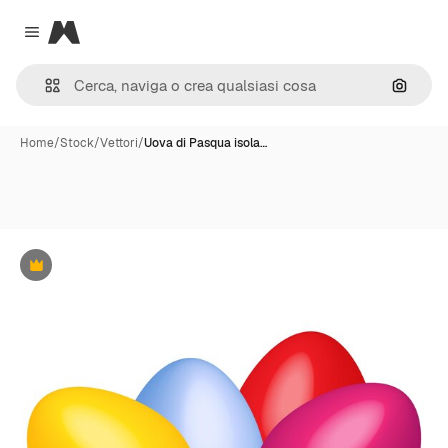
Magnific
Close menu
Cerca 
Home
/
Stock
/
Vettori
/
Uova di Pasqua isola…
Premium