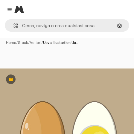
Magnific
Close menu
Cerca 
Home
/
Stock
/
Vettori
/
Uova illustartion Uo…
Premium