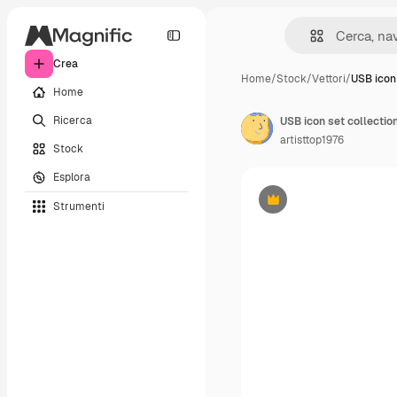
Crea
Home
/
Stock
/
Vettori
/
USB icon 
Home
Ricerca
artisttop1976
Stock
Esplora
Strumenti
Premium