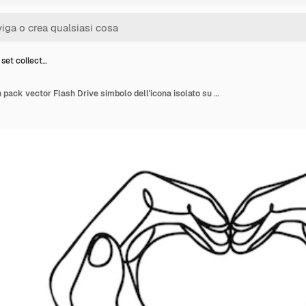
set collect…
USB icon set collection pack vector Flash Drive simbolo dell'icona isolato su sfondo bianco