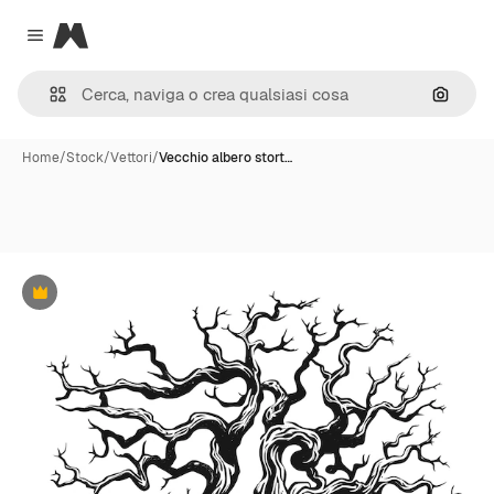
Magnific
Close menu
Cerca 
Home
/
Stock
/
Vettori
/
Vecchio albero stort…
Premium