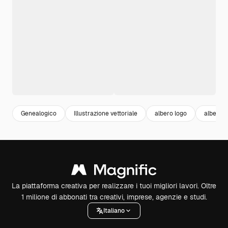
Genealogico
Illustrazione vettoriale
albero logo
albero d
La piattaforma creativa per realizzare i tuoi migliori lavori. Oltre
1 milione di abbonati tra creativi, imprese, agenzie e studi.
Italiano