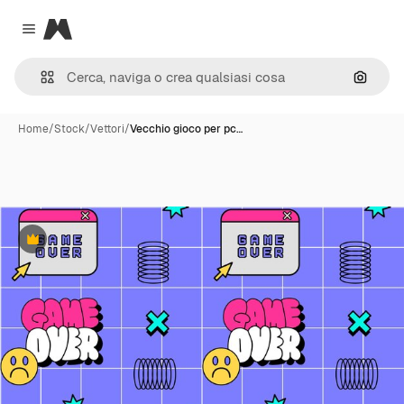
Magnific
Close menu
Cerca 
Home
/
Stock
/
Vettori
/
Vecchio gioco per pc…
Premium