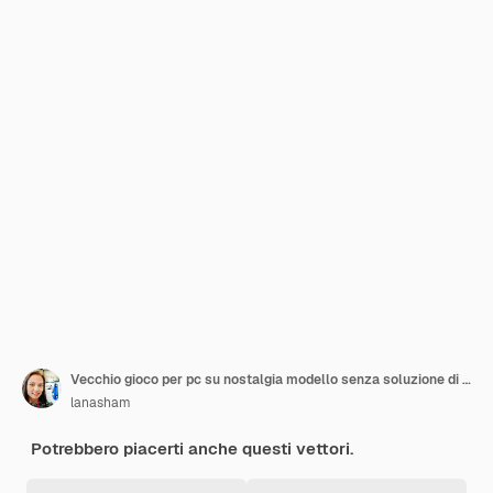
Vecchio gioco per pc su nostalgia modello senza soluzione di continuità su sfondo viola alla moda ss ripetere sfondo vettoriale il
lanasham
Potrebbero piacerti anche questi vettori.