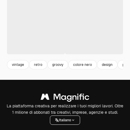
vintage
retro
groovy
colore nero
design
patt
La piattaforma creativa per realizzare i tuoi migliori lavori. Oltre
1 milione di abbonati tra creativi, imprese, agenzie e studi.
Italiano