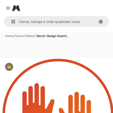
Magnific
Close menu
Cerca 
Home
/
Stock
/
Vettori
/
Vector Design Guanti…
Premium