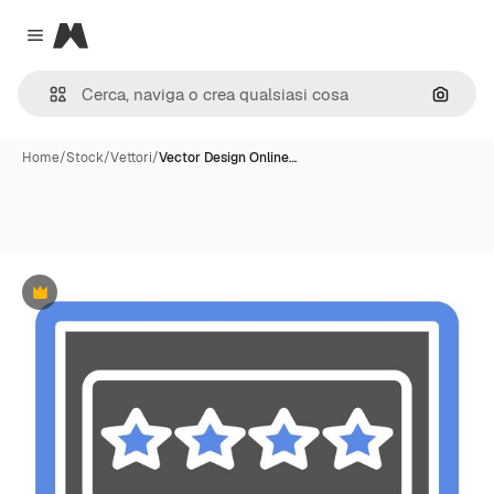
Magnific
Close menu
Cerca 
Home
/
Stock
/
Vettori
/
Vector Design Online…
Premium