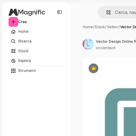
Crea
Home
/
Stock
/
Vettori
/
Vector D
Home
Ricerca
Vector Design Online Ra
circlontech
Stock
Esplora
Strumenti
Premium