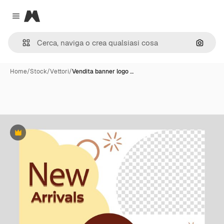
Magnific
Close menu
Cerca 
Home
/
Stock
/
Vettori
/
Vendita banner logo …
Premium