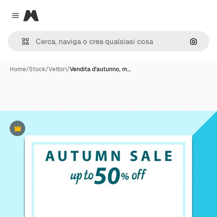
Magnific
Close menu
Cerca 
Home
/
Stock
/
Vettori
/
Vendita d'autunno, m…
Premium