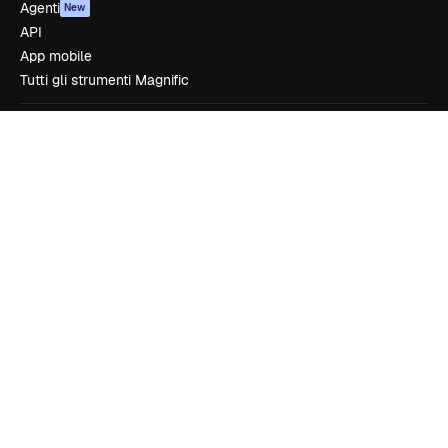
Agenti
New
API
App mobile
Tutti gli strumenti Magnific
Inizia
Academy
Documentazione
Assistenza
Termini e condizioni
Politica sulla privacy
Originali
New
Politica dei cookie
Centro di fiducia
Affiliati
Aziende
Azienda