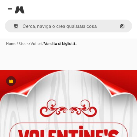
Magnific
Close menu
Cerca 
Home
/
Stock
/
Vettori
/
Vendita di biglietti…
Premium