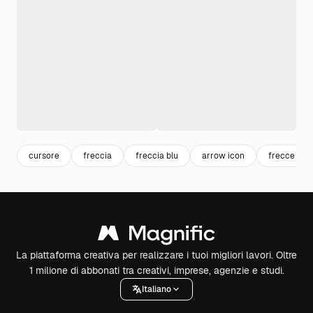
cursore
freccia
freccia blu
arrow icon
frecce dire
La piattaforma creativa per realizzare i tuoi migliori lavori. Oltre
1 milione di abbonati tra creativi, imprese, agenzie e studi.
Italiano