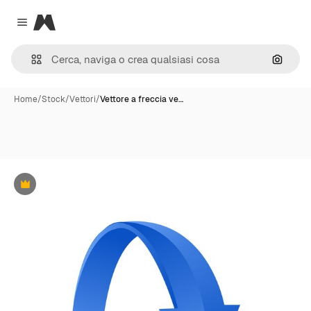
Magnific
Close menu
Cerca 
Home
/
Stock
/
Vettori
/
Vettore a freccia ve…
Premium