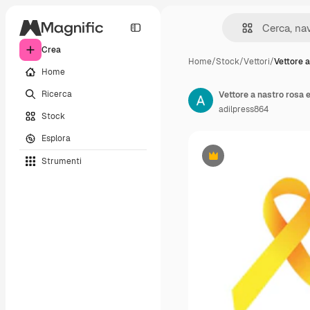
Crea
Home
/
Stock
/
Vettori
/
Vettore a
Home
Ricerca
Vettore a nastro rosa 
adilpress864
Stock
Esplora
Strumenti
Premium