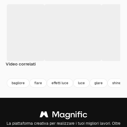
Video correlati
Premium
Premium
Premium
Premium
bagliore
flare
effetti luce
luce
glare
shine
La piattaforma creativa per realizzare i tuoi migliori lavori. Oltre