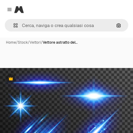
Magnific
Close menu
Cerca 
Home
/
Stock
/
Vettori
/
Vettore astratto del…
Premium