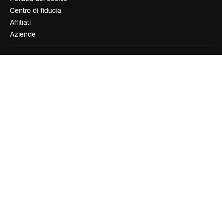
Centro di fiducia
Affiliati
Aziende
Azienda
Prezzi
Chi siamo
Recensioni
Lavora con noi
Cerca tendenze
Blog
Eventi
Slidesgo
Vendi i tuoi contenuti
Sala stampa
Cerchi magnific.ai
Contattaci