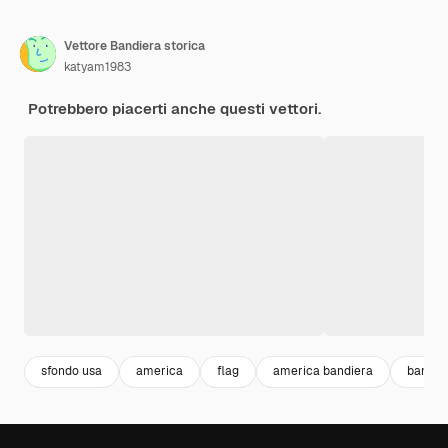
Vettore Bandiera storica
katyam1983
Potrebbero piacerti anche questi vettori.
sfondo usa
america
flag
america bandiera
bandie