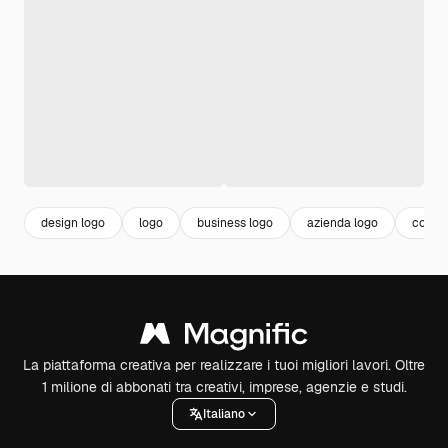
design logo
logo
business logo
azienda logo
compa
La piattaforma creativa per realizzare i tuoi migliori lavori. Oltre
1 milione di abbonati tra creativi, imprese, agenzie e studi.
Italiano