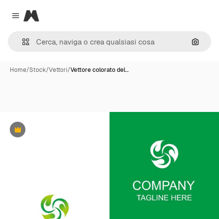
Magnific
Close menu
Cerca 
Home
/
Stock
/
Vettori
/
Vettore colorato del…
Premium