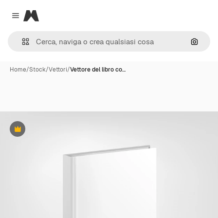
Magnific
Close menu
Cerca 
Home
/
Stock
/
Vettori
/
Vettore del libro co…
Premium