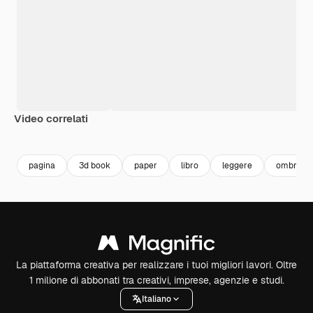
Video correlati
Premium
Premium
Generato dall'IA
Premium
Premium
Generato da
pagina
3d book
paper
libro
leggere
ombra
La piattaforma creativa per realizzare i tuoi migliori lavori. Oltre
1 milione di abbonati tra creativi, imprese, agenzie e studi.
Italiano