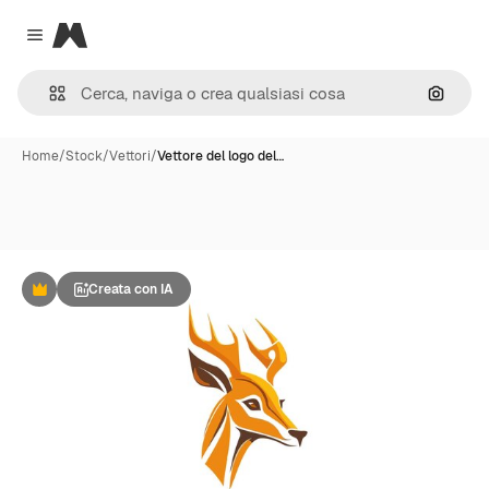
Magnific
Close menu
Cerca 
Home
/
Stock
/
Vettori
/
Vettore del logo del…
Creata con IA
Premium