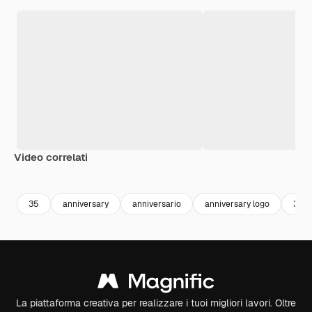
Video correlati
Premium
Premium
Premium
Premium
35
anniversary
anniversario
anniversary logo
35 a
La piattaforma creativa per realizzare i tuoi migliori lavori. Oltre