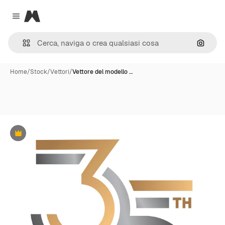
Magnific
Close menu
Cerca 
Home
/
Stock
/
Vettori
/
Vettore del modello …
Premium