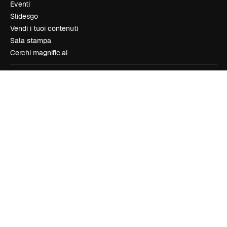
Eventi
Slidesgo
Vendi i tuoi contenuti
Sala stampa
Cerchi magnific.ai
Contattaci
Assistenza clienti
Instagram
YouTube
LinkedIn
TikTok
Discord
X
Reddit
Copyright © 2010-
2026
Freepik Company S.L.U.
Tutti i diritti riservati
.