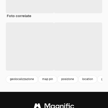
Foto correlate
geolocalizzazione
map pin
posizione
location
gps