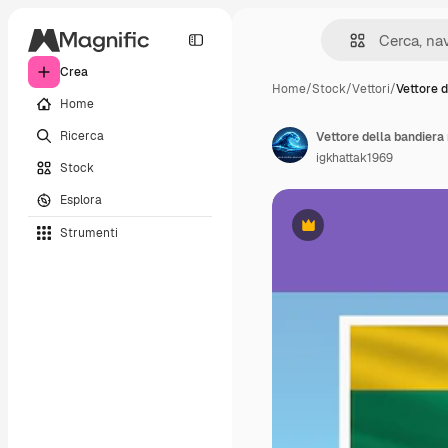
Crea
Home
/
Stock
/
Vettori
/
Vettore d
Home
Ricerca
igkhattak1969
Stock
Esplora
Strumenti
Premium