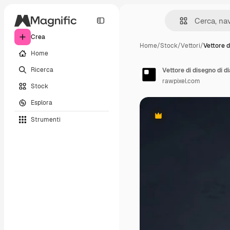
Crea
Home
/
Stock
/
Vettori
/
Vettore d
Home
Ricerca
Vettore di disegno di d
rawpixel.com
Stock
Esplora
Strumenti
Premium