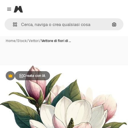
Magnific
Close menu
Cerca 
Home
/
Stock
/
Vettori
/
Vettore di fiori di …
Creata con IA
Premium