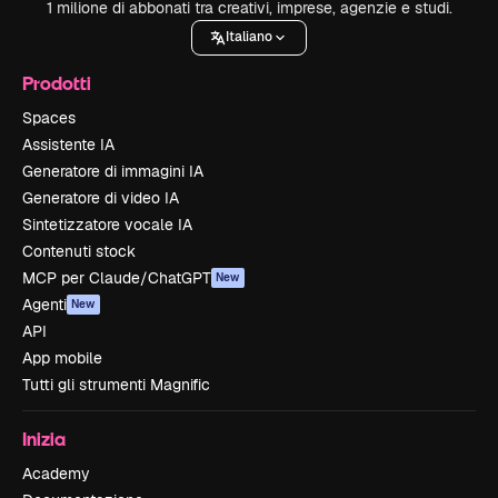
1 milione di abbonati tra creativi, imprese, agenzie e studi.
Italiano
Prodotti
Spaces
Assistente IA
Generatore di immagini IA
Generatore di video IA
Sintetizzatore vocale IA
Contenuti stock
MCP per Claude/ChatGPT
New
Agenti
New
API
App mobile
Tutti gli strumenti Magnific
Inizia
Academy