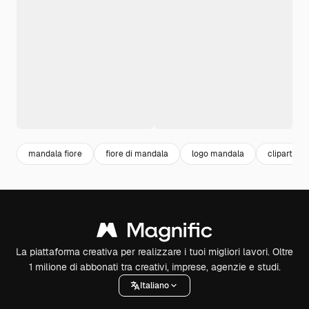
mandala fiore
fiore di mandala
logo mandala
clipart ma
La piattaforma creativa per realizzare i tuoi migliori lavori. Oltre
1 milione di abbonati tra creativi, imprese, agenzie e studi.
Italiano