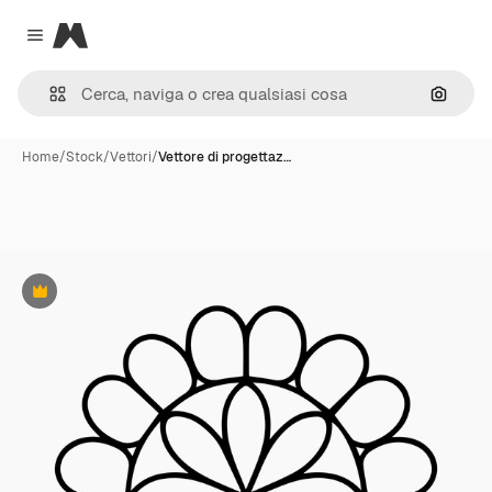
Magnific
Close menu
Cerca 
Home
/
Stock
/
Vettori
/
Vettore di progettaz…
Premium