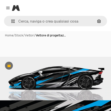
Magnific
Close menu
Cerca 
Home
/
Stock
/
Vettori
/
Vettore di progettaz…
Premium