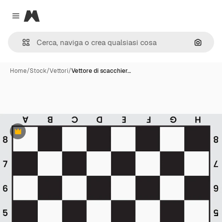
Magnific
Close menu
Cerca 
Home
/
Stock
/
Vettori
/
Vettore di scacchier…
Premium