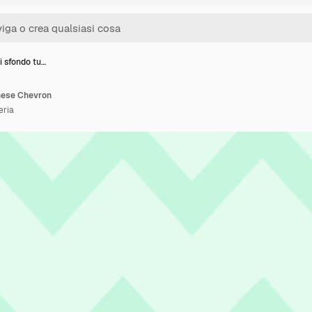
i sfondo tu…
chese Chevron
eria