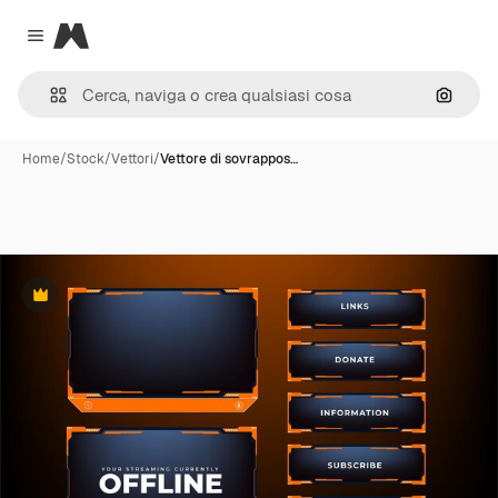
Magnific
Close menu
Cerca 
Home
/
Stock
/
Vettori
/
Vettore di sovrappos…
Premium