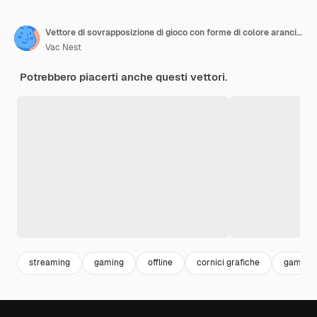
Vettore di sovrapposizione di gioco con forme di colore arancione e scuro Cornice di sovrapposizione in streaming e decorazione dell'interfaccia dello schermo Design futuristico di sovrapposizione di streaming live con forme creative per i giocatori online
Vac Nest
Potrebbero piacerti anche questi vettori.
streaming
gaming
offline
cornici grafiche
game