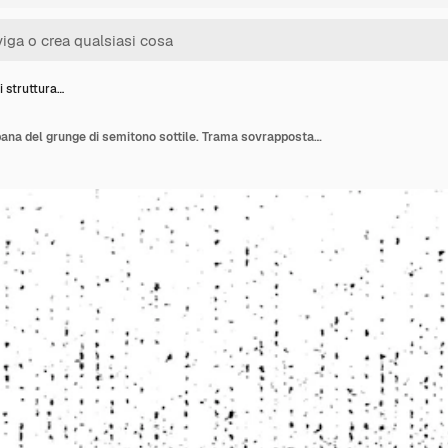
i struttura…
Vettore di struttura urbana del grunge di semitono sottile. Trama sovrapposta in difficoltà. Priorità bassa del grunge.