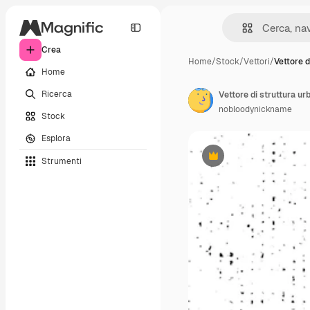
Crea
Home
/
Stock
/
Vettori
/
Vettore d
Home
Ricerca
nobloodynickname
Stock
Esplora
Strumenti
Premium