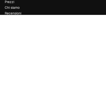
Prezzi
Chi siamo
Recensioni
Lavora con noi
Cerca tendenze
Blog
Eventi
Slidesgo
Vendi i tuoi contenuti
Sala stampa
Cerchi magnific.ai
Contattaci
Assistenza clienti
Instagram
YouTube
LinkedIn
TikTok