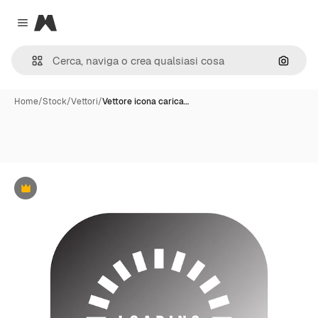
Magnific
Close menu
Cerca 
Home
/
Stock
/
Vettori
/
Vettore icona carica…
Premium